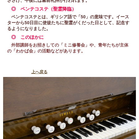
ささげ、午後には墓前礼拝が行われます。
◎ ペンテコステ（聖霊降臨）
ペンテコステとは、ギリシア語で「50」の意味です。イース
ターから50日目に使徒たちに聖霊がくだった日として、記念す
るようになりました。
◎ このほかに
外部講師をお招きしての「ミニ修養会」や、青年たちが主体
の「わかば会」の活動など
があります。
上へ戻る